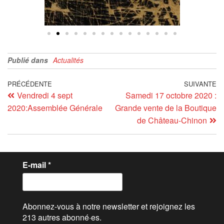
Publié dans
Actualités
PRÉCÉDENTE
SUIVANTE
Vendredi 4 sept
Samedi 17 octobre 2020 :
2020:Assemblée Générale
Grande vente de la Boutique
de Château-Chinon
E-mail
*
Abonnez-vous à notre newsletter et rejoignez les
213 autres abonné·es.