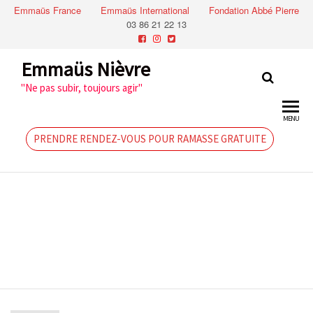
Emmaüs France
Emmaüs International
Fondation Abbé Pierre
03 86 21 22 13
Emmaüs Nièvre
"Ne pas subir, toujours agir"
MENU
PRENDRE RENDEZ-VOUS POUR RAMASSE GRATUITE
Vente de
Noël Neuvy-
sur-Loire
2015