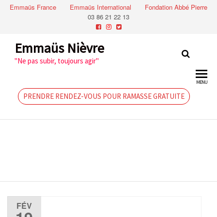
Emmaüs France
Emmaüs International
Fondation Abbé Pierre
03 86 21 22 13
Emmaüs Nièvre
"Ne pas subir, toujours agir"
MENU
PRENDRE RENDEZ-VOUS POUR RAMASSE GRATUITE
1997:
Passage des
compagnons
FÉV