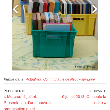
Publié dans
Actualités
Communauté de Neuvy-sur-Loire
PRÉCÉDENTE
SUIVANTE
Mercredi 4 juillet:
10 juillet 2018: On coule la
Présentation d’une nouvelle
dalle
organisation du tri