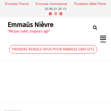
Emmaüs France
Emmaüs International
Fondation Abbé Pierre
03 86 21 22 13
Emmaüs Nièvre
"Ne pas subir, toujours agir"
MENU
PRENDRE RENDEZ-VOUS POUR RAMASSE GRATUITE
14 juillet
2018: Grande
vente de
Neuvy