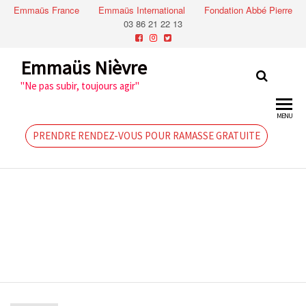
Emmaüs France
Emmaüs International
Fondation Abbé Pierre
03 86 21 22 13
Emmaüs Nièvre
"Ne pas subir, toujours agir"
MENU
PRENDRE RENDEZ-VOUS POUR RAMASSE GRATUITE
10&11 août
2018:Grande
vente de
Magny-cours