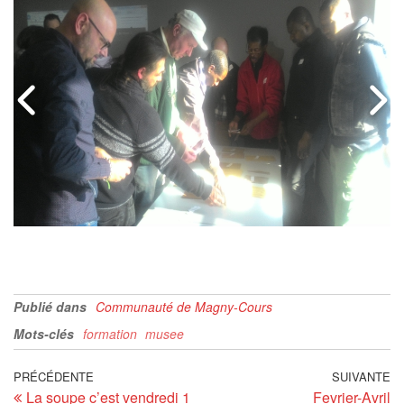
Publié dans
Communauté de Magny-Cours
Mots-clés
formation
musee
PRÉCÉDENTE
SUIVANTE
La soupe c’est vendredi 1
Fevrier-Avril