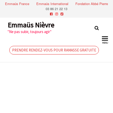
Emmaüs France
Emmaüs International
Fondation Abbé Pierre
03 86 21 22 13
Emmaüs Nièvre
"Ne pas subir, toujours agir"
MENU
PRENDRE RENDEZ-VOUS POUR RAMASSE GRATUITE
Vendredi 15
février
2019:Journée
au Musée des
Arts