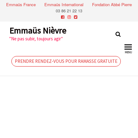
Emmaüs France
Emmaüs International
Fondation Abbé Pierre
03 86 21 22 13
Emmaüs Nièvre
"Ne pas subir, toujours agir"
MENU
PRENDRE RENDEZ-VOUS POUR RAMASSE GRATUITE
Souvenir de
notre journée
portes
ouvertes du
19/06/2022