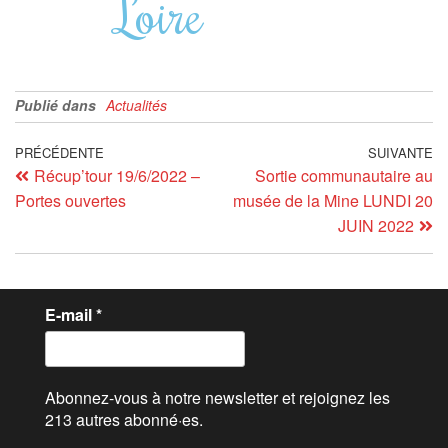
Loire
Publié dans
Actualités
PRÉCÉDENTE
SUIVANTE
Récup’tour 19/6/2022 –
Sortie communautaire au
Portes ouvertes
musée de la Mine LUNDI 20
JUIN 2022
E-mail
*
Abonnez-vous à notre newsletter et rejoignez les
213 autres abonné·es.